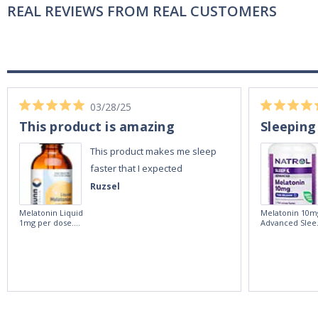
REAL REVIEWS FROM REAL CUSTOMERS
03/28/25
This product is amazing
Sleeping
This product makes me sleep
faster that I expected
Ruzsel
Melatonin Liquid
Melatonin 10m
1mg per dose.
Advanced Slee
60ml Bottle by
60 Tablets by
Vitasunn -Fast
Natrol -
Acting Sleep
Maximum
Aide | No Sugar,
Strength!
and Alcohol
Free!