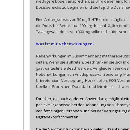
niedrigere Dosen ansprechen. Es wird daher empfoh
Dosisbereichs zu beginnen und die tägliche Dosis na
Eine Anfangsdosis von 50 mg 5-HTP dreimal täglich i
die Dosis bei Bedarf auf 100 mg dreimal täglich erhö
Tagesgesamtdosis von 900 mg sollte nicht überschrit
Was ist mit Nebenwirkungen?
Nebenwirkungen im Zusammenhang mit therapeutisc
selten. Wenn sie auftreten, beschränken sie sich in d
gastrointestinale Beschwerden. Vergleichen Sie dies m
Nebenwirkungen von Antidepressiva: Sedierung, Mü
Urinretention, Verstopfung, Herzklopfen, EKG-Veränd
Übelkeit, Erbrechen, Durchfall und leichte bis schwer
Forscher, die nach anderen Anwendungsmöglichkeite
positive Ergebnisse bei der Behandlung von Fibromy
von fettleibigen Personen und bei der Verringerung 
Migränekopfschmerzen.
Da die Serotoninfunktion bei so vielen Erkrankungen e