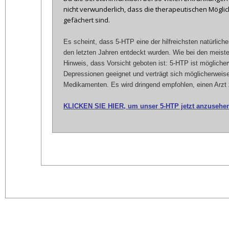
nicht verwunderlich, dass die therapeutischen Möglich
gefächert sind.
Es scheint, dass 5-HTP eine der hilfreichsten natürlich
den letzten Jahren entdeckt wurden. Wie bei den meiste
Hinweis, dass Vorsicht geboten ist: 5-HTP ist möglicherw
Depressionen geeignet und verträgt sich möglicherweise 
Medikamenten. Es wird dringend empfohlen, einen Arzt 
KLICKEN SIE HIER, um unser 5-HTP jetzt anzusehe