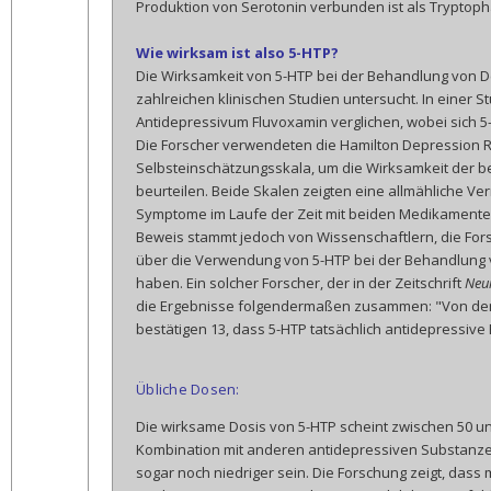
Produktion von Serotonin verbunden ist als Tryptoph
Wie wirksam ist also 5-HTP?
Die Wirksamkeit von 5-HTP bei der Behandlung von 
zahlreichen klinischen Studien untersucht. In einer 
Antidepressivum Fluvoxamin verglichen, wobei sich 
Die Forscher verwendeten die Hamilton Depression R
Selbsteinschätzungsskala, um die Wirksamkeit der 
beurteilen. Beide Skalen zeigten eine allmähliche Ve
Symptome im Laufe der Zeit mit beiden Medikamenten
Beweis stammt jedoch von Wissenschaftlern, die For
über die Verwendung von 5-HTP bei der Behandlung
haben. Ein solcher Forscher, der in der Zeitschrift
Neu
die Ergebnisse folgendermaßen zusammen: "Von den
bestätigen 13, dass 5-HTP tatsächlich antidepressive
Übliche Dosen:
Die wirksame Dosis von 5-HTP scheint zwischen 50 und
Kombination mit anderen antidepressiven Substanze
sogar noch niedriger sein. Die Forschung zeigt, da