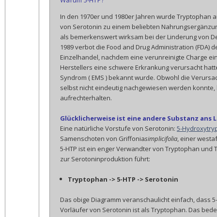
In den 1970er und 1980er Jahren wurde Tryptophan au
von Serotonin zu einem beliebten Nahrungsergänzung
als bemerkenswert wirksam bei der Linderung von 
1989 verbot die Food and Drug Administration (FDA) 
Einzelhandel, nachdem eine verunreinigte Charge ei
Herstellers eine schwere Erkrankung verursacht hatte,
Syndrom ( EMS ) bekannt wurde. Obwohl die Verurs
selbst nicht eindeutig nachgewiesen werden konnte, h
aufrechterhalten.
Glücklicherweise ist eine andere Substanz ans
Eine natürliche Vorstufe von Serotonin:
5-Hydroxytry
Samenschoten von Griffonia
simplicifolia
, einer west
5-HTP ist ein enger Verwandter von Tryptophan und T
zur Serotoninproduktion führt:
Tryptophan -> 5-HTP -> Serotonin
Das obige Diagramm veranschaulicht einfach, dass 5-
Vorläufer von Serotonin ist als Tryptophan. Das bedeu