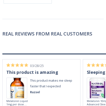
REAL REVIEWS FROM REAL CUSTOMERS
03/28/25
This product is amazing
Sleeping
This product makes me sleep
faster that I expected
Ruzsel
Melatonin Liquid
Melatonin 10m
1mg per dose.
Advanced Slee