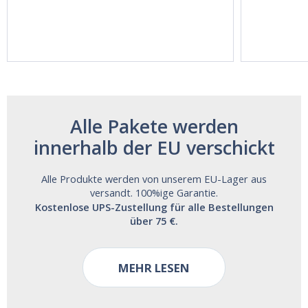
60ml Bottle by
60 Tablets by
Vitasunn -Fast
Natrol -
Acting Sleep
Maximum
Aide | No Sugar,
Strength!
and Alcohol
Free!
Alle Pakete werden
innerhalb der EU verschickt
Alle Produkte werden von unserem EU-Lager aus
versandt. 100%ige Garantie.
Kostenlose UPS-Zustellung für alle Bestellungen
über 75 €.
MEHR LESEN