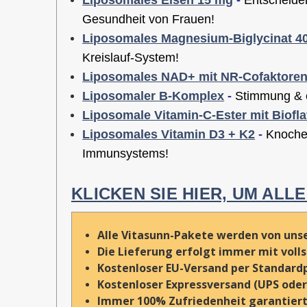
Gesundheit von Frauen!
Liposomales Magnesium-Biglycinat 4
Kreislauf-System!
Liposomales NAD+ mit NR-Cofaktore
Liposomaler B-Komplex
-
Stimmung & e
Liposomale Vitamin-C-Ester mit Biofl
Liposomales Vitamin D3 + K2
-
Knoche
Immunsystems!
KLICKEN SIE HIER, UM AL
Alle Vitasunn-Pakete werden von uns
Die Lieferung erfolgt immer mit vol
Kostenloser EU-Versand per Standardp
Kostenloser Expressversand (UPS oder 
Immer 100% Zufriedenheit garantiert