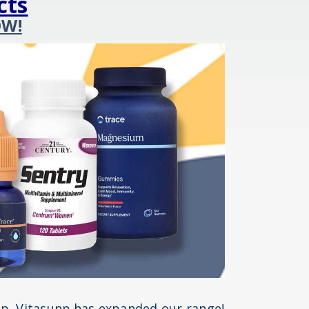
cts
OW!
op,
Vitasunn has expanded our range!