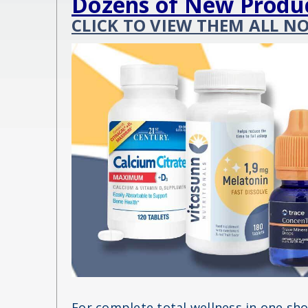
Dozens of New Produ
CLICK TO VIEW THEM ALL N
For complete total wellness in one sh