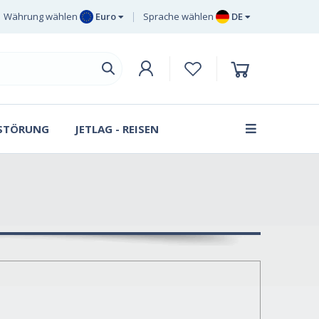
Währung wählen
Euro
Sprache wählen
DE
Euro
EN
Britisches Pfund
DE
Sterling
SV
Schwedische Krone
DA
Dänische Krone
 STÖRUNG
JETLAG - REISEN
FR