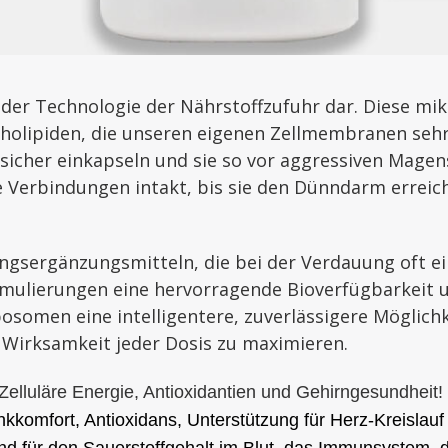
der Technologie der Nährstoffzufuhr dar. Diese mi
holipiden, die unseren eigenen Zellmembranen sehr 
 sicher einkapseln und sie so vor aggressiven Ma
 Verbindungen intakt, bis sie den Dünndarm erreiche
sergänzungsmitteln, die bei der Verdauung oft ei
rmulierungen eine hervorragende Bioverfügbarkeit u
osomen eine intelligentere, zuverlässigere Möglichk
 Wirksamkeit jeder Dosis zu maximieren.
Zelluläre Energie, Antioxidantien und Gehirngesundheit!
kkomfort, Antioxidans, Unterstützung für Herz-Kreislau
d für den Sauerstoffgehalt im Blut, das Immunsystem, di