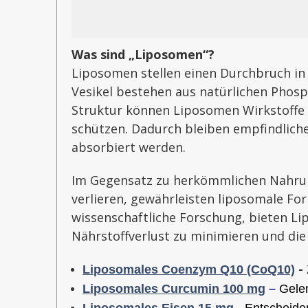
Was sind „Liposomen“?
Liposomen stellen einen Durchbruch in 
Vesikel bestehen aus natürlichen Phosp
Struktur können Liposomen Wirkstoffe
schützen. Dadurch bleiben empfindliche
absorbiert werden.
Im Gegensatz zu herkömmlichen Nahrung
verlieren, gewährleisten liposomale Fo
wissenschaftliche Forschung, bieten Lip
Nährstoffverlust zu minimieren und die
-
Liposomales Coenzym Q10 (CoQ10)
Liposomales Curcumin 100 mg
–
Gelen
Liposomales Eisen 15 mg
-
Entscheiden