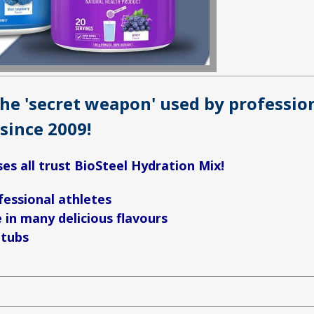
the 'secret weapon' used by professio
since 2009!
s all trust BioSteel Hydration Mix!
fessional athletes
 in many delicious flavours
 tubs