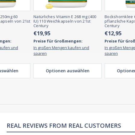
 250mg 60
Natürliches Vitamin E 268 mg (400
Bockshornklee 
Kapseln von 21st
IU) 110 Weichkapseln von 21st
pflanzliche Kap
Century
Century
€19,95
€12,95
engen:
Preise für Großmengen:
Preise für Gr
aufen und
In großen Mengen kaufen und
In großen Meng
sparen
sparen
uswählen
Optionen auswählen
Optione
REAL CUSTOMERS