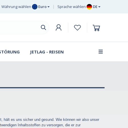
Währung wählen
Euro
Sprache wählen
DE
Euro
EN
Britisches Pfund
DE
Sterling
SV
Schwedische Krone
DA
Dänische Krone
 STÖRUNG
JETLAG - REISEN
FR
, hält es uns sicher und gesund. Wie können wir also unser
wendigen Inhaltsstoffen zu versorgen, die er zur