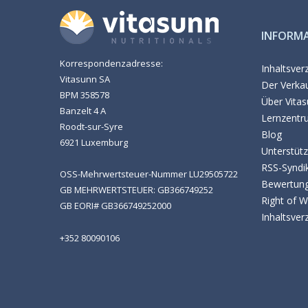
INFORM
Korrespondenzadresse:
Inhaltsver
Vitasunn SA
Der Verka
BPM 358578
Über Vita
Banzelt 4 A
Lernzentr
Roodt-sur-Syre
Blog
6921 Luxemburg
Unterstüt
RSS-Syndi
OSS-Mehrwertsteuer-Nummer LU29505722
Bewertun
GB MEHRWERTSTEUER: GB366749252
Right of 
GB EORI# GB366749252000
Inhaltsver
+352 80090106