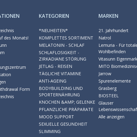
ATIONEN
KATEGORIEN
MARKEN
zeichnis
*NEUHEITEN*
21. Jahrhundert
uf des Monats!
KOMPLETTES SORTIMENT
Natrol
sunn
MELATONIN - SCHLAF
Lemuria - Für total
Wohlbefinden
um
SCHLAFLOSIGKEIT -
ZIRKADIANE STÖRUNG
Vitasunn Eigenmar
JETLAG - REISEN
MITO Biomedizinis
zungszentrum
TÄGLICHE VITAMINE
Jarrow
kation
ANTI-AGEING
Spurenelemente
gen
BODYBUILDING UND
Grasberg
Withdrawal Form
SPORTERNÄHRUNG
BIOSTEEL
zeichnis
KNOCHEN &AMP; GELENKE
Glauser
PFLANZLICHE PRÄPARATE
Lebenswissenschaf
MOOD SUPPORT
Alle anzeigen
SEXUELLE GESUNDHEIT
SLIMMING