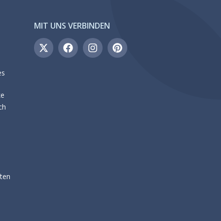
MIT UNS VERBINDEN
es
ke
ch
ten