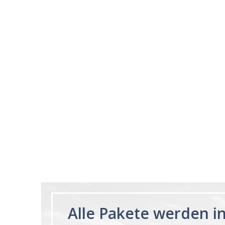
03/28/25
This product is amazi
This product make
I expected
Ruzsel
Melatonin Liquid
1mg per dose.
60ml Bottle by
Vitasunn -Fast
Acting Sleep
Aide | No Sugar,
and Alcohol
Free!
Alle Pakete werden i