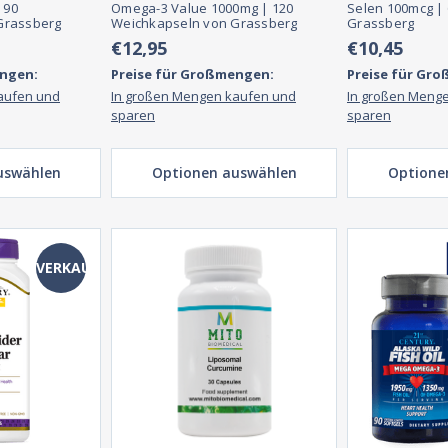
 90
Omega-3 Value 1000mg | 120
Selen 100mcg |
Grassberg
Weichkapseln von Grassberg
Grassberg
€12,95
€10,45
engen:
Preise für Großmengen:
Preise für Gr
aufen und
In großen Mengen kaufen und
In großen Meng
sparen
sparen
uswählen
Optionen auswählen
Optione
VERKAUF