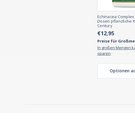
Echinacea Complex
Dosen pflanzliche 
Century
€12,95
Preise für Großm
In großen Mengen k
sparen
Optionen a
REAL REVIEWS FROM 