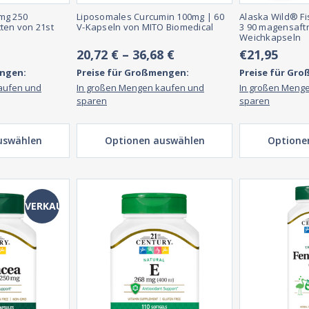
mg 250
Liposomales Curcumin 100mg | 60
Alaska Wild® F
ten von 21st
V-Kapseln von MITO Biomedical
3 90 magensaftr
Weichkapseln
20,72 € – 36,68 €
€21,95
engen:
Preise für Großmengen:
Preise für Gr
aufen und
In großen Mengen kaufen und
In großen Meng
sparen
sparen
uswählen
Optionen auswählen
Optione
VERKAUF