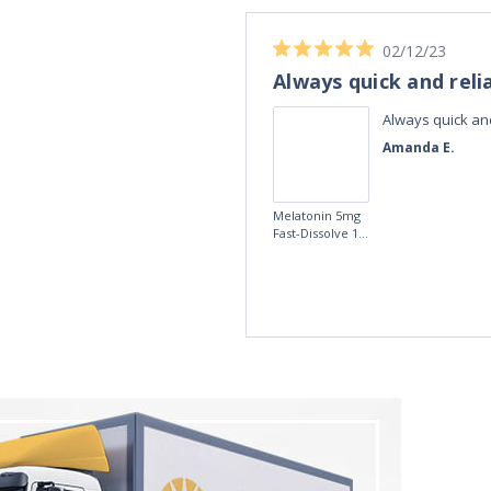
04/11/23
Best Melatonin I've bought!
ible up half the
Best Melatonin I've bought!
te in the day,
David S.
r taking these
fference, I am
5mg Time
more
Release
Melatonin 100
tablets by Natrol