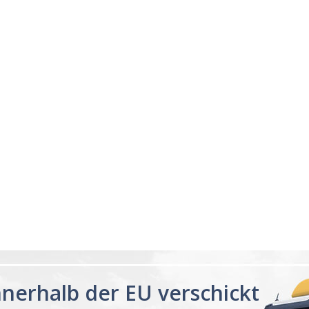
04/18/23
ng
Sleeping great
s me sleep faster that
My sleep pattern was terr
night and then sleeping la
was constantly tired, afte
for a few days feel the di
Melatonin 10mg
having a proper...
Read 
Advanced Sleep
60 Tablets by
Ann R.
Natrol -
Maximum
Strength!
nnerhalb der EU verschickt