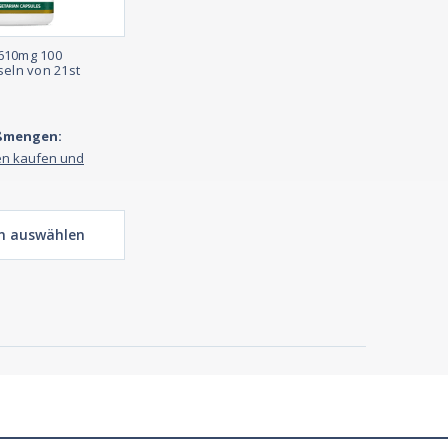
610mg 100
seln von 21st
oßmengen:
en kaufen und
n auswählen