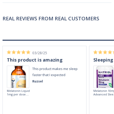
REAL REVIEWS FROM REAL CUSTOMERS
03/28/25
This product is amazing
Sleeping
This product makes me sleep
faster that I expected
Ruzsel
Melatonin Liquid
Melatonin 10m
1mg per dose.
Advanced Slee
60ml Bottle by
60 Tablets by
Vitasunn -Fast
Natrol -
Acting Sleep
Maximum
Aide | No Sugar,
Strength!
and Alcohol