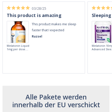
03/28/25
This product is amazing
Sleeping
This product makes me sleep
faster that I expected
Ruzsel
Melatonin Liquid
Melatonin 10m
1mg per dose.
Advanced Slee
60ml Bottle by
60 Tablets by
Vitasunn -Fast
Natrol -
Acting Sleep
Maximum
Aide | No Sugar,
Strength!
and Alcohol
Free!
Alle Pakete werden
innerhalb der EU verschickt