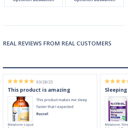
REAL REVIEWS FROM REAL CUSTOMERS
03/28/25
This product is amazing
Sleeping
This product makes me sleep
faster that I expected
Ruzsel
Melatonin Liquid
Melatonin 10m