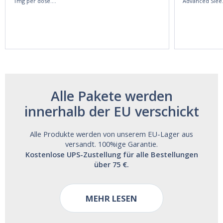
1mg per dose.
Advanced Slee
60ml Bottle by
60 Tablets by
Vitasunn -Fast
Natrol -
Acting Sleep
Maximum
Aide | No Sugar,
Strength!
and Alcohol
Free!
Alle Pakete werden
innerhalb der EU verschickt
Alle Produkte werden von unserem EU-Lager aus
versandt. 100%ige Garantie.
Kostenlose UPS-Zustellung für alle Bestellungen
über 75 €.
MEHR LESEN