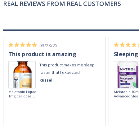
REAL REVIEWS FROM REAL CUSTOMERS
03/28/25
This product is amazing
Sleeping
This product makes me sleep
faster that I expected
Ruzsel
Melatonin Liquid
Melatonin 10m
1mg per dose.
Advanced Slee
60ml Bottle by
60 Tablets by
Vitasunn -Fast
Natrol -
Acting Sleep
Maximum
Aide | No Sugar,
Strength!
and Alcohol
Free!