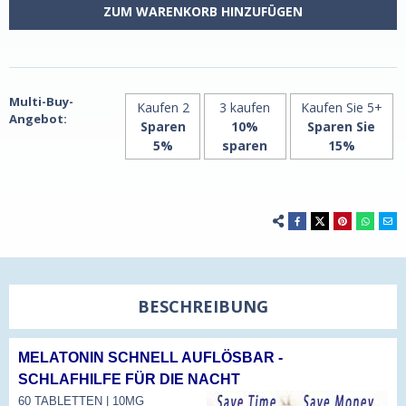
Fast-
Fast-
ZUM WARENKORB HINZUFÜGEN
Dissolve
Dissolve
60
60
Tabletten
Tabletten
von
von
Natrol
Natrol
Multi-Buy-
Kaufen 2
3 kaufen
Kaufen Sie 5+
Angebot:
Sparen
10%
Sparen Sie
5%
sparen
15%
BESCHREIBUNG
MELATONIN SCHNELL AUFLÖSBAR -
SCHLAFHILFE FÜR DIE NACHT
60 TABLETTEN | 10MG