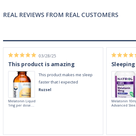
REAL REVIEWS FROM REAL CUSTOMERS
03/28/25
This product is amazing
Sleeping
This product makes me sleep
faster that I expected
Ruzsel
Melatonin Liquid
Melatonin 10m
1mg per dose.
Advanced Slee
60ml Bottle by
60 Tablets by
Vitasunn -Fast
Natrol -
Acting Sleep
Maximum
Aide | No Sugar,
Strength!
and Alcohol
Free!