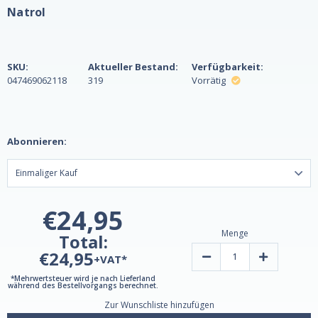
Natrol
SKU:
Aktueller Bestand:
Verfügbarkeit:
047469062118
319
Vorrätig
Abonnieren:
€24,95
Menge
Total:
€24,95
Verringern
Erhöhen
+VAT*
Sie
Sie
die
die
*Mehrwertsteuer wird je nach Lieferland
Menge
Menge
während des Bestellvorgangs berechnet.
von
von
Zur Wunschliste hinzufügen
Melatonin
Melatonin
10mg
10mg