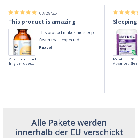
03/28/25
This product is amazing
Sleeping
This product makes me sleep
faster that I expected
Ruzsel
Melatonin Liquid
Melatonin 10m
1mg per dose.
Advanced Slee
60ml Bottle by
60 Tablets by
Vitasunn -Fast
Natrol -
Acting Sleep
Maximum
Aide | No Sugar,
Strength!
and Alcohol
Free!
Alle Pakete werden
innerhalb der EU verschickt