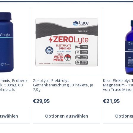
ummis, Erdbeer-
ZeroLyte, Elektrolyt-
Keto-Elektrolyt-
, 500mg, 60
Getränkemischung 30 Pakete, je
Magnesium - 118
Minerals
7,3g
von Trace Miner
€29,95
€21,95
uswählen
Optionen auswählen
Optione