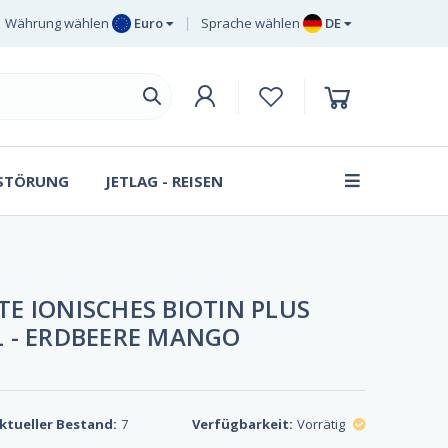
Währung wählen
Euro
Sprache wählen
DE
Euro
EN
Britisches Pfund
DE
Sterling
SV
Schwedische Krone
DA
Dänische Krone
 STÖRUNG
JETLAG - REISEN
FR
E IONISCHES BIOTIN PLUS
 - ERDBEERE MANGO
ktueller Bestand:
7
Verfügbarkeit:
Vorrätig