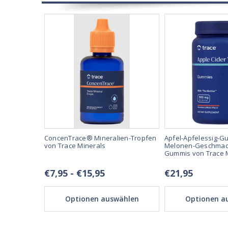
mg, drei
ConcenTrace® Mineralien-Tropfen
Apfel-Apfelessig-G
 120
von Trace Minerals
Melonen-Geschmack
rals
Gummis von Trace 
€7,95 - €15,95
€21,95
ählen
Optionen auswählen
Optionen a