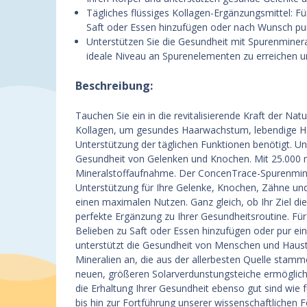
Tägliches flüssiges Kollagen-Ergänzungsmittel: F
Saft oder Essen hinzufügen oder nach Wunsch p
Unterstützen Sie die Gesundheit mit Spurenmineral
ideale Niveau an Spurenelementen zu erreichen un
Beschreibung:
Tauchen Sie ein in die revitalisierende Kraft der N
Kollagen, um gesundes Haarwachstum, lebendige Haut
Unterstützung der täglichen Funktionen benötigt. U
Gesundheit von Gelenken und Knochen. Mit 25.000 m
Mineralstoffaufnahme. Der ConcenTrace-Spurenmine
Unterstützung für Ihre Gelenke, Knochen, Zähne und 
einen maximalen Nutzen. Ganz gleich, ob Ihr Ziel di
perfekte Ergänzung zu Ihrer Gesundheitsroutine. Fü
Belieben zu Saft oder Essen hinzufügen oder pur e
unterstützt die Gesundheit von Menschen und Haustie
Mineralien an, die aus der allerbesten Quelle stamm
neuen, größeren Solarverdunstungsteiche ermöglichen
die Erhaltung Ihrer Gesundheit ebenso gut sind wie
bis hin zur Fortführung unserer wissenschaftlichen 