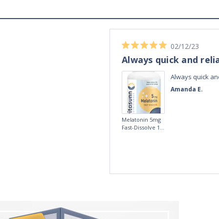
02/12/23
Always quick and reli
Always quick and
Amanda E.
Melatonin 5mg
Fast-Dissolve 180
Vegan Lozenges
by Vitasunn