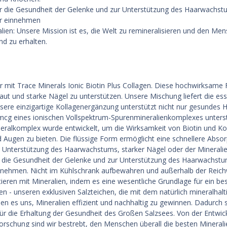
ür die Gesundheit der Gelenke und zur Unterstützung des Haarwachstu
ur einnehmen
ien: Unsere Mission ist es, die Welt zu remineralisieren und den Men
d zu erhalten.
atur mit Trace Minerals Ionic Biotin Plus Collagen. Diese hochwirksam
 und starke Nägel zu unterstützen. Unsere Mischung liefert die essen
nsere einzigartige Kollagenergänzung unterstützt nicht nur gesundes
cg eines ionischen Vollspektrum-Spurenmineralienkomplexes unterst
ralkomplex wurde entwickelt, um die Wirksamkeit von Biotin und Ko
Augen zu bieten. Die flüssige Form ermöglicht eine schnellere Absor
e Unterstützung des Haarwachstums, starker Nägel oder der Mineralieng
r die Gesundheit der Gelenke und zur Unterstützung des Haarwachstu
innehmen. Nicht im Kühlschrank aufbewahren und außerhalb der Reich
ren mit Mineralien, indem es eine wesentliche Grundlage für ein bes
en - unseren exklusiven Salzteichen, die mit dem natürlich mineralhal
 es uns, Mineralien effizient und nachhaltig zu gewinnen. Dadurch sin
 für die Erhaltung der Gesundheit des Großen Salzsees. Von der Ent
Forschung sind wir bestrebt, den Menschen überall die besten Mineral