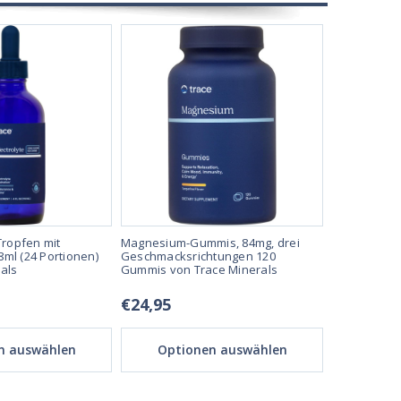
Tropfen mit
Magnesium-Gummis, 84mg, drei
ConcenTrac
ml (24 Portionen)
Geschmacksrichtungen 120
von Trace M
als
Gummis von Trace Minerals
€24,95
€7,95 - €
n auswählen
Optionen auswählen
Opti