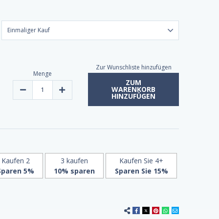
Zur Wunschliste hinzufügen
Menge
ZUM
WARENKORB
Verringern
Erhöhen
HINZUFÜGEN
Sie
Sie
die
die
Menge
Menge
an
der
Spurenelementen
Spurenelemente
Ionic
Ionic
Biotin
Biotin
Plus
Plus
Collagen
Collagen
59ml
59ml
Kaufen 2
3 kaufen
Kaufen Sie 4+
-
-
Sparen 5%
10% sparen
Sparen Sie 15%
Strawberry
Erdbeere
Mango
Mango