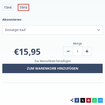
15ml
59ml
Abonnieren:
Menge
€15,95
Verringern
Erhöhen
Sie
Sie
die
die
Menge
Menge
Zur Wunschliste hinzufügen
von
der
ConcenTrace®
ConcenTrac
ZUM WARENKORB HINZUFÜGEN
Mineral
Mineral
Drops
Drops
von
von
Trace
Trace
Minerals
Minerals