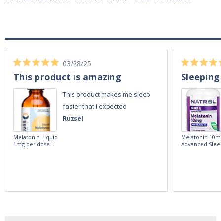
03/28/25
This product is amazing
Sleeping
This product makes me sleep
faster that I expected
Ruzsel
Melatonin Liquid
Melatonin 10m
1mg per dose.
Advanced Slee
60ml Bottle by
60 Tablets by
Vitasunn -Fast
Natrol -
Acting Sleep
Maximum
Aide | No Sugar,
Strength!
and Alcohol
Free!