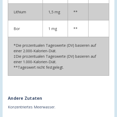
Lithium
1,5 mg
**
Bor
1 mg
**
*Die prozentualen Tageswerte (DV) basieren auf
einer 2.000-Kalorien-Diät.
‡Die prozentualen Tageswerte (DV) basieren auf
einer 1.000-Kalorien-Diät.
**Tageswert nicht festgelegt.
Andere Zutaten
Konzentriertes Meerwasser.