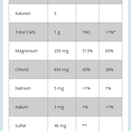
Kalorien
5
Total Carb.
1 g
1%‡
<1%*
Magnesium
250 mg
313%
60%
Chlorid
650 mg
43%
28%
Natrium
5 mg
<1%
1%
Kalium
3 mg
1%
<1%
Sulfat
40 mg
**