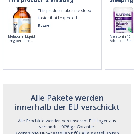
This product is amazing
Sleeping
This product makes me sleep
faster that I expected
Ruzsel
Melatonin Liquid
Melatonin 10m
1mg per dose.
Advanced Slee
60ml Bottle by
60 Tablets by
Vitasunn -Fast
Natrol -
Acting Sleep
Maximum
Aide | No Sugar,
Strength!
and Alcohol
Free!
Alle Pakete werden
innerhalb der EU verschickt
Alle Produkte werden von unserem EU-Lager aus
versandt. 100%ige Garantie.
Kostenlose UPS-Zustellung für alle Bestellungen