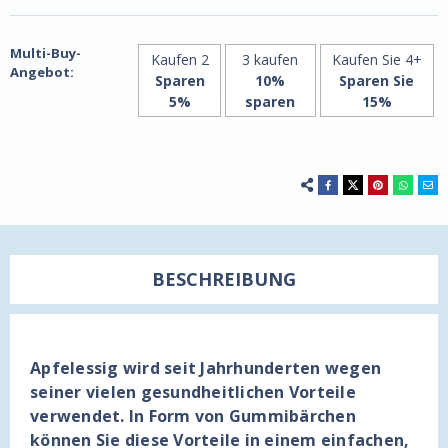
60
60
Gummis
Gummis
von
von
Trace
Trace
Multi-Buy-
Kaufen 2
3 kaufen
Kaufen Sie 4+
Minerals
Minerals
Angebot:
Sparen
10%
Sparen Sie
5%
sparen
15%
BESCHREIBUNG
Apfelessig wird seit Jahrhunderten wegen
seiner vielen gesundheitlichen Vorteile
verwendet. In Form von Gummibärchen
können Sie diese Vorteile in einem einfachen,