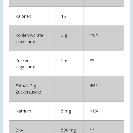
Kalorien
15
Kohlenhydrate
3 g
1%*
insgesamt
Zucker
2 g
**
insgesamt
Enthält 2 g
4%*
Zuckerzusatz
Natrium
5 mg
<1%
Bio-
500 mg
**