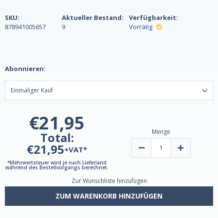
SKU:
Aktueller Bestand:
Verfügbarkeit:
878941005657
9
Vorrätig
Abonnieren:
€21,95
Menge
Total:
€21,95
Verringern
Erhöhen
+VAT*
Sie
Sie
die
die
*Mehrwertsteuer wird je nach Lieferland
Menge
Menge
während des Bestellvorgangs berechnet.
von
an
Zur Wunschliste hinzufügen
Apfelessig-
Apfelessig-
Gummis,
Gummis,
Erdbeer-
Erdbeer-
ZUM WARENKORB HINZUFÜGEN
Melonen-
Melonen-
Geschmack,
Geschmack,
500mg,
500mg,