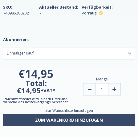
SKU:
Aktueller Bestand:
Verfügbarkeit:
740985280232
7
Vorrätig
Abonnieren:
€14,95
Menge
Total:
€14,95
Verringern
Erhöhen
+VAT*
Sie
Sie
die
die
*Mehrwertsteuer wird je nach Lieferland
Menge
Menge
während des Bestellvorgangs berechnet.
von
von
Zur Wunschliste hinzufügen
Estro
Estro
Support
Support
Max
Max
ZUM WARENKORB HINZUFÜGEN
+
+
Energy
Energy
30
30
Tabletten
Tabletten