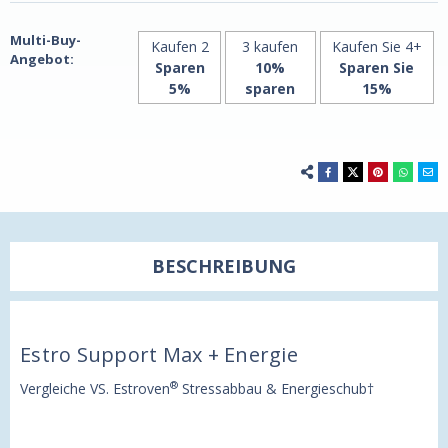
von
von
21st
21st
Century
Century
Multi-Buy-
Kaufen 2
3 kaufen
Kaufen Sie 4+
Angebot:
Sparen
10%
Sparen Sie
5%
sparen
15%
BESCHREIBUNG
Estro Support Max + Energie
®
Vergleiche VS. Estroven
Stressabbau & Energieschub†