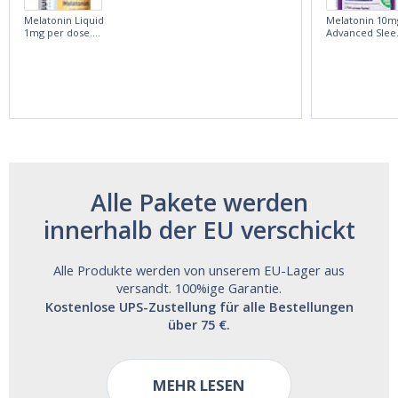
Melatonin Liquid
Melatonin 10m
1mg per dose.
Advanced Slee
60ml Bottle by
60 Tablets by
Vitasunn -Fast
Natrol -
Acting Sleep
Maximum
Aide | No Sugar,
Strength!
and Alcohol
Free!
Alle Pakete werden
innerhalb der EU verschickt
Alle Produkte werden von unserem EU-Lager aus
versandt. 100%ige Garantie.
Kostenlose UPS-Zustellung für alle Bestellungen
über 75 €.
MEHR LESEN