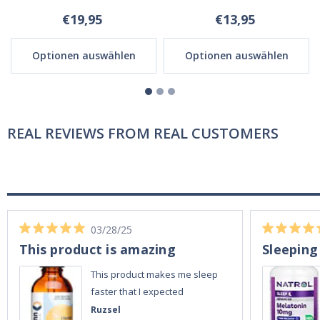
€19,95
€13,95
Optionen auswählen
Optionen auswählen
REAL REVIEWS FROM REAL CUSTOMERS
03/28/25
This product is amazing
Sleeping
This product makes me sleep
faster that I expected
Ruzsel