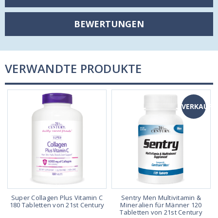
BEWERTUNGEN
VERWANDTE PRODUKTE
F
VERKAUF
Super Collagen Plus Vitamin C
Sentry Men Multivitamin &
180 Tabletten von 21st Century
Mineralien für Männer 120
Tabletten von 21st Century