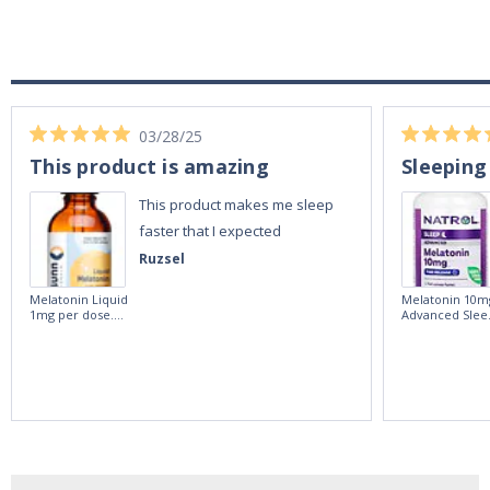
03/28/25
This product is amazing
Sleeping
This product makes me sleep
faster that I expected
Ruzsel
Melatonin Liquid
Melatonin 10m
1mg per dose.
Advanced Slee
60ml Bottle by
60 Tablets by
Vitasunn -Fast
Natrol -
Acting Sleep
Maximum
Aide | No Sugar,
Strength!
and Alcohol
Free!