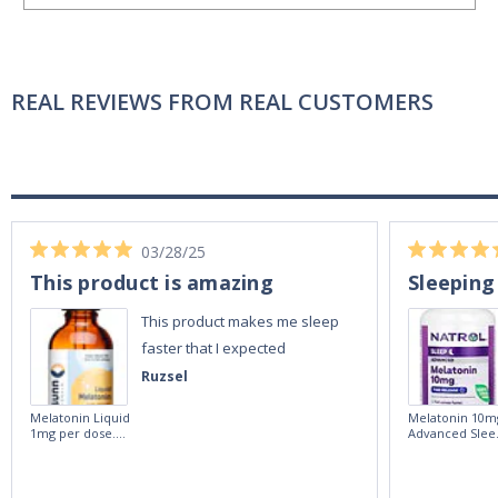
REAL REVIEWS FROM REAL CUSTOMERS
03/28/25
This product is amazing
Sleeping
This product makes me sleep
faster that I expected
Ruzsel
Melatonin Liquid
Melatonin 10m
1mg per dose.
Advanced Slee
60ml Bottle by
60 Tablets by
Vitasunn -Fast
Natrol -
Acting Sleep
Maximum
Aide | No Sugar,
Strength!